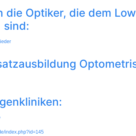
n die Optiker, die dem Low
 sind:
lieder
satzausbildung Optometris
genkliniken:
e
.de/index.php?id=145