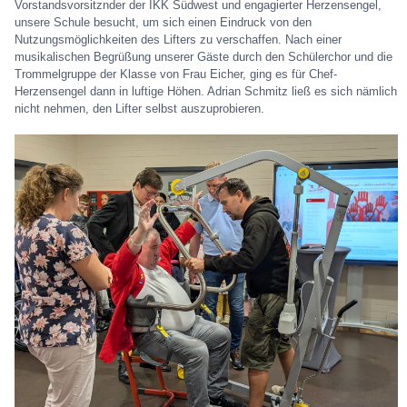
Vorstandsvorsitznder der IKK Südwest und engagierter Herzensengel,
unsere Schule besucht, um sich einen Eindruck von den
Nutzungsmöglichkeiten des Lifters zu verschaffen. Nach einer
musikalischen Begrüßung unserer Gäste durch den Schülerchor und die
Trommelgruppe der Klasse von Frau Eicher, ging es für Chef-
Herzensengel dann in luftige Höhen. Adrian Schmitz ließ es sich nämlich
nicht nehmen, den Lifter selbst auszuprobieren.