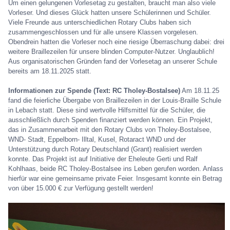
Um einen gelungenen Vorlesetag zu gestalten, braucht man also viele
Vorleser. Und dieses Glück hatten unsere Schülerinnen und Schüler.
Viele Freunde aus unterschiedlichen Rotary Clubs haben sich
zusammengeschlossen und für alle unsere Klassen vorgelesen.
Obendrein hatten die Vorleser noch eine riesige Überraschung dabei: drei
weitere Braillezeilen für unsere blinden Computer-Nutzer. Unglaublich!
Aus organisatorischen Gründen fand der Vorlesetag an unserer Schule
bereits am 18.11.2025 statt.
Informationen zur Spende (Text: RC Tholey-Bostalsee)
Am 18.11.25
fand die feierliche Übergabe von Braillezeilen in der Louis-Braille Schule
in Lebach statt. Diese sind wertvolle Hilfsmittel für die Schüler, die
ausschließlich durch Spenden finanziert werden können. Ein Projekt,
das in Zusammenarbeit mit den Rotary Clubs von Tholey-Bostalsee,
WND- Stadt, Eppelborn- Illtal, Kusel, Rotaract WND und der
Unterstützung durch Rotary Deutschland (Grant) realisiert werden
konnte. Das Projekt ist auf Initiative der Eheleute Gerti und Ralf
Kohlhaas, beide RC Tholey-Bostalsee ins Leben gerufen worden. Anlass
hierfür war eine gemeinsame private Feier. Insgesamt konnte ein Betrag
von über 15.000 € zur Verfügung gestellt werden!