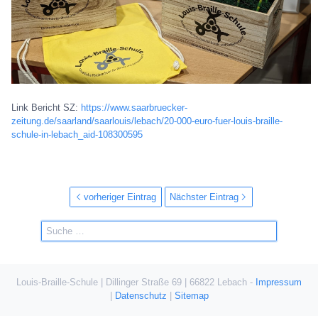
Link Bericht SZ:
https://www.saarbruecker-
zeitung.de/saarland/saarlouis/lebach/20-000-euro-fuer-louis-braille-
schule-in-lebach_aid-108300595
vorheriger Eintrag
Nächster Eintrag
Louis-Braille-Schule | Dillinger Straße 69 | 66822 Lebach -
Impressum
|
Datenschutz
|
Sitemap