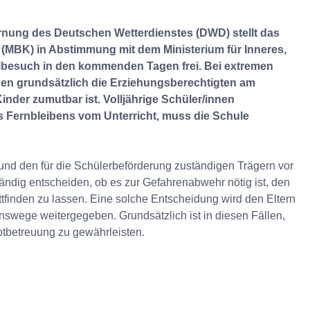
rnung des Deutschen Wetterdienstes (DWD) stellt das
r (MBK) in Abstimmung mit dem Ministerium für Inneres,
besuch in den kommenden Tagen frei. Bei extremen
den grundsätzlich die Erziehungsberechtigten am
inder zumutbar ist. Volljährige Schüler/innen
es Fernbleibens vom Unterricht, muss die Schule
und den für die Schülerbeförderung zuständigen Trägern vor
ändig entscheiden, ob es zur Gefahrenabwehr nötig ist, den
attfinden zu lassen. Eine solche Entscheidung wird den Eltern
swege weitergegeben. Grundsätzlich ist in diesen Fällen,
otbetreuung zu gewährleisten.