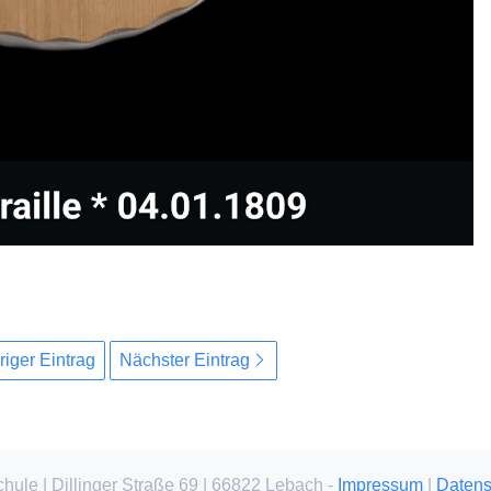
riger Eintrag
Nächster Eintrag
chule | Dillinger Straße 69 | 66822 Lebach -
Impressum
|
Datens